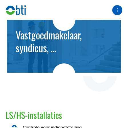
Vastgoedmakelaar,
syndicus, …
LS/HS-installaties
Controle vóór indienststelling